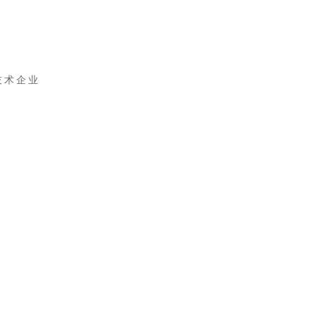
技术企业
治企理念，坚持贡献国防、实业报国的初衷信念，形成了以户外钓具、碳纤
术企业，拥有员工3500人。